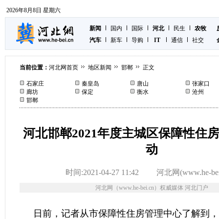
2026年8月8日 星期六
新闻
国内
国际
河北
民生
农牧
汽车
新车
导购
IT
通信
社交
当前位置：
河北网首页
地区新闻
邯郸
正文
石家庄
秦皇岛
唐山
张家口
廊坊
保定
衡水
沧州
邯郸
河北邯郸2021年度主城区保障性住
动
时间:2021-04-27 11:42
河北网(www.he-bei
河北网（www.he-bei.cn）权威媒体 河北门户
日前，记者从市保障性住房管理中心了解到，从