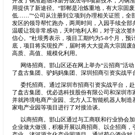
开发了钢渣超细球磨分级法等6项新技术，为钢
用提供了新途径。“邯郸是冶炼重地，有大宗固
低……”“公司从注册到立项到办理相关证照，全
发区的领导帮忙跑办，两周时间，入园手续全部
温暖让我非常感动，天时地利人和，对于这次签
信心。”杜垠秀表示，项目工期约为5-8个月，预
底，项目将实现投产，届时将大大提高大宗固废
高质、高值、规模化利用。
网络招商。邯山区还在网上举办“云招商”活
了盘古集团、驴妈妈集团、深圳招商引资实战平
委托招商。通过深圳市招商引资实战平台，赴
了盘古集团、优必选科技股份有限公司和深圳市
并就跨境电商产业园、北方人工智能机器人制造
家电产业园等项目进行了对接洽谈。
以商招商。邯山区通过与工商联和行业协会加
企业做大做强，积极开展以商招商、以企招商，
产业。渚河源文化产业园项目，通过荀公酒业对