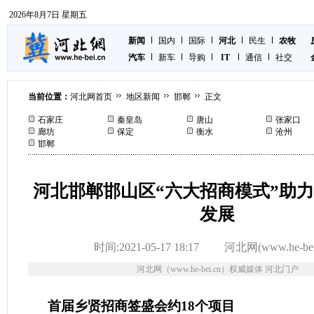
2026年8月7日 星期五
新闻
国内
国际
河北
民生
农牧
汽车
新车
导购
IT
通信
社交
当前位置：
河北网首页
地区新闻
邯郸
正文
石家庄
秦皇岛
唐山
张家口
廊坊
保定
衡水
沧州
邯郸
河北邯郸邯山区“六大招商模式”助
发展
时间:2021-05-17 18:17
河北网(www.he-bei
河北网（www.he-bei.cn）权威媒体 河北门户
首届乡贤招商签盛会约18个项目