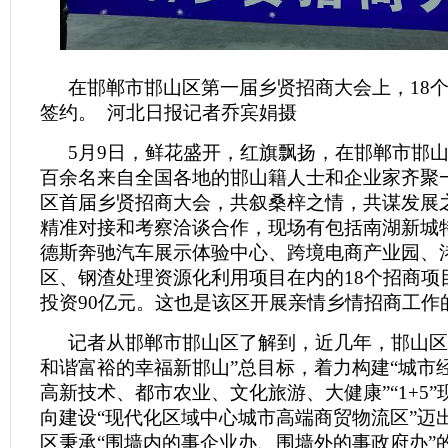
在邯郸市邯山区第一届乡贤招商大会上，18
签约。 河北日报记者乔宾娟摄
5月9日，鲜花盛开，红旗飘扬，在邯郸市邯
百余名来自全国各地的邯山籍人士和企业家齐聚
区首届乡贤招商大会，共叙桑梓之情，共谋发展
精准对接和考察洽谈合作，现场有包括南湖新城
德斯奔驰汽车展示体验中心、跨境电商产业园、
区、钢渣处理资源化利用项目在内的18个招商项
投资90亿元。这也是该区开展亲情乡情招商工作
记者从邯郸市邯山区了解到，近几年，邯山区
和谐富裕的幸福新邯山”总目标，着力构建“城市
高新技术、都市农业、文化旅游、大健康”“1+5
向建设“现代化区域中心城市高端商贸物流区”迈
区秉承“围墙内的事企业办、围墙外的事政府办”