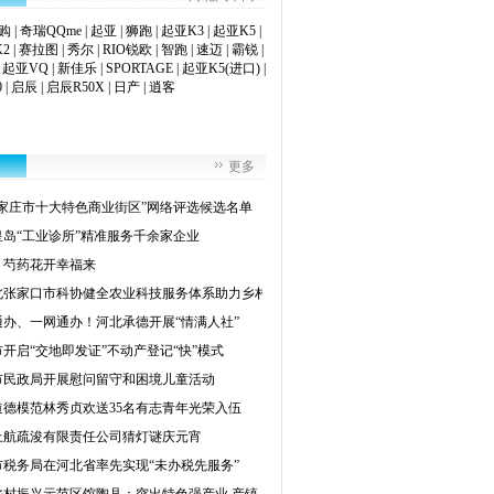
购
|
奇瑞QQme
|
起亚
|
狮跑
|
起亚K3
|
起亚K5
|
2
|
赛拉图
|
秀尔
|
RIO锐欧
|
智跑
|
速迈
|
霸锐
|
|
起亚VQ
|
新佳乐
|
SPORTAGE
|
起亚K5(进口)
|
0
|
启辰
|
启辰R50X
|
日产
|
逍客
更多
石家庄市十大特色商业街区”网络评选候选名单
皇岛“工业诊所”精准服务千余家企业
：芍药花开幸福来
北张家口市科协健全农业科技服务体系助力乡村
通办、一网通办！河北承德开展“情满人社”
开启“交地即发证”不动产登记“快”模式
市民政局开展慰问留守和困境儿童活动
道德模范林秀贞欢送35名有志青年光荣入伍
上航疏浚有限责任公司猜灯谜庆元宵
市税务局在河北省率先实现“未办税先服务”