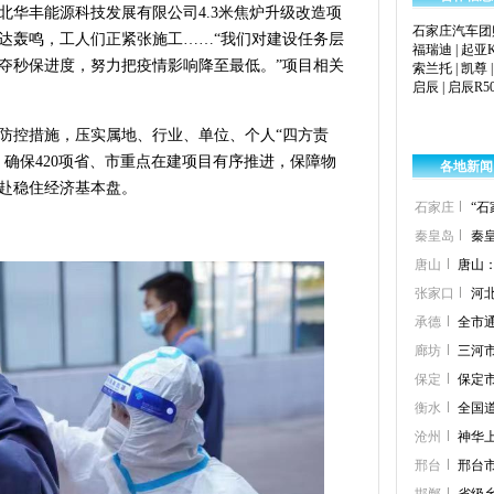
北华丰能源科技发展有限公司4.3米焦炉升级改造项
石家庄汽车团
达轰鸣，工人们正紧张施工……“我们对建设任务层
福瑞迪
|
起亚K
夺秒保进度，努力把疫情影响降至最低。”项目相关
索兰托
|
凯尊
启辰
|
启辰R5
防控措施，压实属地、行业、单位、个人“四方责
确保420项省、市重点在建项目有序推进，保障物
各地新闻
赴稳住经济基本盘。
石家庄
“
秦皇岛
秦
唐山
唐山
张家口
河
承德
全市
廊坊
三河市
保定
保定
衡水
全国
沧州
神华
邢台
邢台