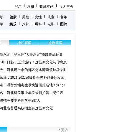
登录
注册
收藏本站
设为主页
纸
健康
男性
女性
儿童
老年
学
娱乐
八卦
爆料
电影
图片
地区新闻
娱乐新闻
闻
影永定！第三届“大美永定”摄影作品征集
6月1日起，正式施行！这些新变化与你息息
改！河北邢台市信都区秀水湾建筑垃圾临时
家庄：2021-2022采暖期采暖补贴开始发放
考！滞留外地考生尽快返回报名地！河北7
名！河北机关事业单位最新招聘！岗位表
将招免费本科医学生287人
2年河北省普通高校招生有这些新变化
更多