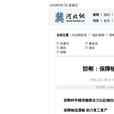
2026年8月7日 星期五
新闻
国内
汽车
新车
当前位置：
河北网首页
地区新闻
邯
石家庄
秦皇岛
廊坊
保定
邯郸
邯郸：保障
时间:2022-06-16 1
河北网（www.
邯郸科学精准施策全力以赴稳住
保障物流通畅 助力复工复产