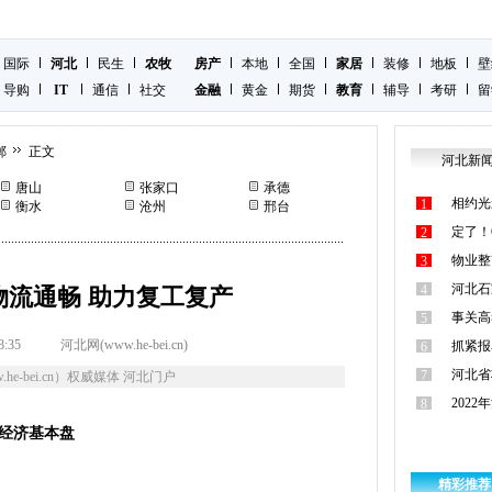
国际
河北
民生
农牧
房产
本地
全国
家居
装修
地板
壁
导购
IT
通信
社交
金融
黄金
期货
教育
辅导
考研
留
郸
正文
河北新
唐山
张家口
承德
相约光
1
衡水
沧州
邢台
定了！
2
物业整
3
河北石
4
物流通畅 助力复工复产
事关高
5
8:35
河北网(www.he-bei.cn)
抓紧报
6
河北省
7
he-bei.cn）权威媒体 河北门户
202
8
经济基本盘
精彩推荐