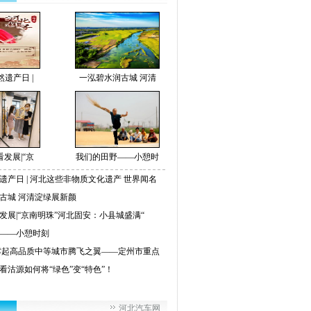
遗产日 |
一泓碧水润古城 河清
发展|“京
我们的田野——小憩时
遗产日 | 河北这些非物质文化遗产 世界闻名
古城 河清淀绿展新颜
发展|“京南明珠”河北固安：小县城盛满“
——小憩时刻
撑起高品质中等城市腾飞之翼——定州市重点
看沽源如何将“绿色”变“特色”！
河北汽车网