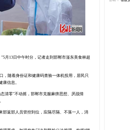
邯郸
省级
”5月13日中午时分，记者走到邯郸市滏东美食林超
口，随着身份证和健康码查验一体机投用，居民只
健康信息。
动态清零”不动摇，邯郸市克服麻痹思想、厌战情
。
区来邯返邯人员管控到位，应隔尽隔、不落一人，消