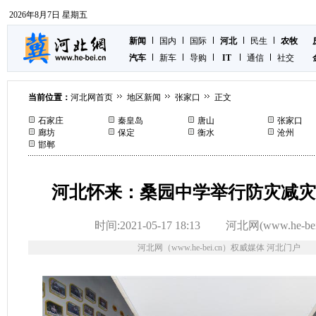
2026年8月7日 星期五
新闻
国内
国际
河北
民生
农牧
汽车
新车
导购
IT
通信
社交
当前位置：
河北网首页
地区新闻
张家口
正文
石家庄
秦皇岛
唐山
张家口
廊坊
保定
衡水
沧州
邯郸
河北怀来：桑园中学举行防灾减灾
时间:2021-05-17 18:13
河北网(www.he-bei
河北网（www.he-bei.cn）权威媒体 河北门户