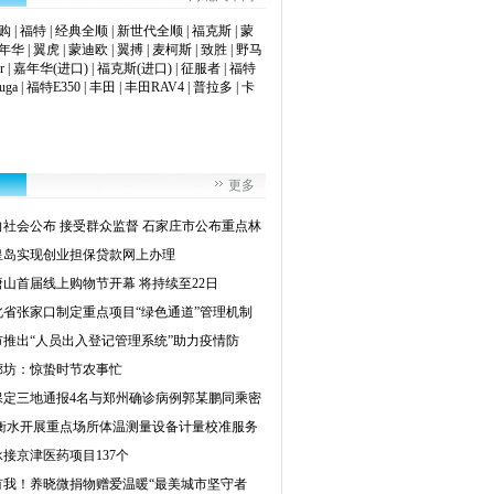
购
|
福特
|
经典全顺
|
新世代全顺
|
福克斯
|
蒙
年华
|
翼虎
|
蒙迪欧
|
翼搏
|
麦柯斯
|
致胜
|
野马
r
|
嘉年华(进口)
|
福克斯(进口)
|
征服者
|
福特
uga
|
福特E350
|
丰田
|
丰田RAV4
|
普拉多
|
卡
更多
向社会公布 接受群众监督 石家庄市公布重点林
皇岛实现创业担保贷款网上办理
山首届线上购物节开幕 将持续至22日
北省张家口制定重点项目“绿色通道”管理机制
市推出“人员出入登记管理系统”助力疫情防
廊坊：惊蛰时节农事忙
保定三地通报4名与郑州确诊病例郭某鹏同乘密
衡水开展重点场所体温测量设备计量校准服务
接京津医药项目137个
有我！养晓微捐物赠爱温暖“最美城市坚守者