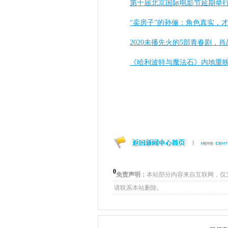
第十届北京国际电影节延期举
“卖房子”的孙俪：角色真实，
2020未播先火的5部青春剧
《哈利波特与魔法石》内地重映
0
免责声明：
本站部分内容来自互联网，仅
请联系本站删除。