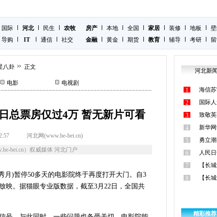
国际
河北
民生
农牧
房产
本地
全国
家居
装修
地板
壁
导购
IT
通信
社交
金融
黄金
期货
教育
辅导
考研
留
星八卦
正文
河北新
电影
电视剧
海信苏
1
国际人
2
单日总票房仅过4万 暂无新片可看
致敬英
3
新华网
4
2:57
河北网(www.he-bei.cn)
勇立潮
5
he-bei.cn）权威媒体 河北门户
人民日
6
【长城
7
袁秀月)暂停50多天的电影院终于再度打开大门。自3
【长城
8
放映。据猫眼专业版数据，截至3月22日，全国共
。
精彩推荐
信号。与此同时，一些问题也备受关切，电影院能