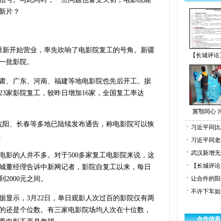
新片？
城重新开始营业，率先吹响了电影院复工的号角。新疆
【长城评论
一批影院。
肃、广东、河南、福建等地电影院也先后开工。据
523家影院复工，较昨日增加16家，全国复工率达
冀鄂同心 
、沈阳、长春等多地已陆续发布通告，称电影院可以恢
习近平同比
。
习近平同老
武汉新增无
电影的人并不多。对于500多家复工电影院来说，这
【长城评论
城董经理告诉中新网记者，影院自复工以来，每日
到2000元之间。
让合作的阳
不许下车如
据显示，3月22日，单日观影人次过百的影院仅有两
的还是个位数。有三家电影院场均人次在十位数，
合作信息