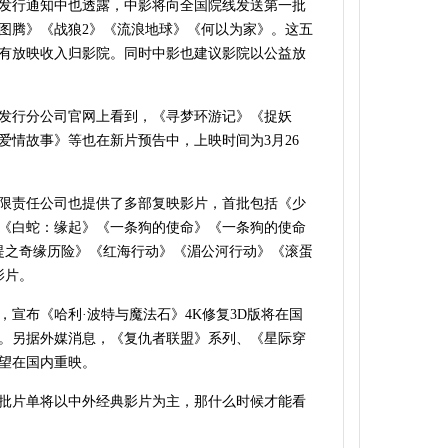
发行通知中也透露，中影将向全国院线发送第一批
图腾》《战狼2》《流浪地球》《何以为家》。这五
有放映收入归影院。同时中影也建议影院以公益放
发行分公司官网上看到，《寻梦环游记》《捉妖
爱情故事》等也在新片预告中，上映时间为3月26
限责任公司也提供了多部复映影片，首批包括《少
《白蛇：缘起》《一条狗的使命》《一条狗的使命
提之奇缘历险》《红海行动》《湄公河行动》《滚蛋
影片。
宣布《哈利·波特与魔法石》4K修复3D版将在国
。另据外媒消息，《复仇者联盟》系列、《星际穿
望在国内重映。
批片单将以中外经典影片为主，那什么时候才能看