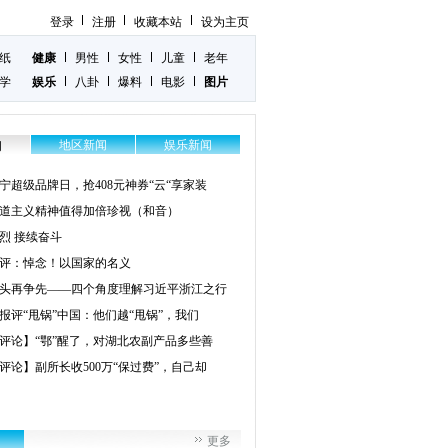
登录
注册
收藏本站
设为主页
纸
健康
男性
女性
儿童
老年
学
娱乐
八卦
爆料
电影
图片
地区新闻
娱乐新闻
闻
宁超级品牌日，抢408元神券“云“享家装
道主义精神值得加倍珍视（和音）
烈 接续奋斗
评：悼念！以国家的名义
头再争先——四个角度理解习近平浙江之行
报评“甩锅”中国：他们越“甩锅”，我们
评论】“鄂”醒了，对湖北农副产品多些善
评论】副所长收500万“保过费”，自己却
更多