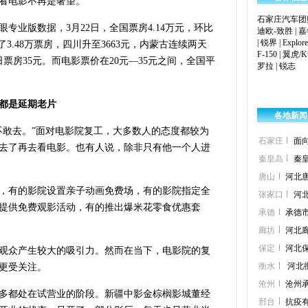
看电影不再是奢望。
石家庄汽车团
专业版数据，3月22日，全国票房4.14万元，环比
迪欧-致胜
|
嘉
|
锐界
|
Explore
了3.48万票房，四川升至3663元，内蒙古连续两天
F-150
|
翼虎/K
肃日票房35元。而电影票价在20元—35元之间，全国平
罗拉
|
锐志
的都是延期老片
各地新闻
不敢去。”面对电影院复工，大多数人的态度都较为
石家庄
面
去了再去看电影。也有人说，除非只有他一个人进
秦皇岛
秦
唐山
河北唐
，有的影院设置亲子动画免费场，有的影院指定全
张家口
河
提供免费观影活动，有的推出爆米花零食优惠套
承德
承德
廊坊
河北
保定
河北
观众产生较大的吸引力。然而在当下，电影院的复
衡水
河北
更受关注。
沧州
沧州承
多都处在试营业的阶段。新疆中影金棕榈影城董经
邢台
抗疫