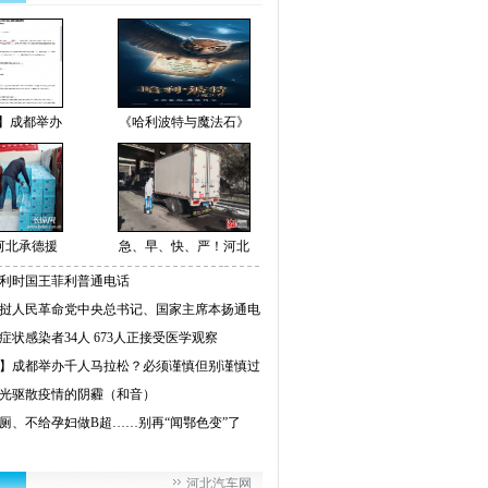
】成都举办
《哈利波特与魔法石》
河北承德援
急、早、快、严！河北
利时国王菲利普通电话
挝人民革命党中央总书记、国家主席本扬通电
症状感染者34人 673人正接受医学观察
】成都举办千人马拉松？必须谨慎但别谨慎过
光驱散疫情的阴霾（和音）
厕、不给孕妇做B超……别再“闻鄂色变”了
河北汽车网