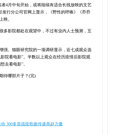
或者4月中旬开始，或将陆续有适合长线放映的文艺
电影发行分公司官网上显示，《野性的呼唤》《乔乔
线上映。
很多影院都处在观望中，不过有业内人士预测，五
增强。猫眼研究院的一项调研显示，近七成观众选
电影院看电影”。半数以上观众在经历疫情后影院观
别想去看电影”。
期待哪部片子？(完)
动 300多首战疫歌曲传递燕赵力量