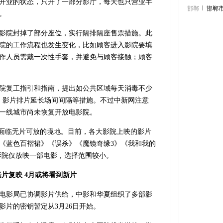
开业的状态，只开了一部分影厅，每天也只营业半
邯郸
邯郸
。
影院封掉了部分座位，实行隔排隔座售票措施。此
院的工作流程也发生变化，比如顾客进入影院要填
作人员需戴一次性手套，并避免与顾客接触；顾客
院复工指引和指南，提出如公共区域每天消毒不少
、影片排片延长场间间隔等措施。不过中新网注意
一线城市尚未恢复开放电影院。
也面临无片可放的境地。目前，各大影院上映的影片
《蓝色百褶裙》《误杀》《魔镜奇缘3》《我和我的
影院仅放映一部电影，选择范围较小。
片复映 4月或将看到新片
电影局已协调影片供给，中影和华夏组织了多部影
影片的密钥暂定从3月26日开始。