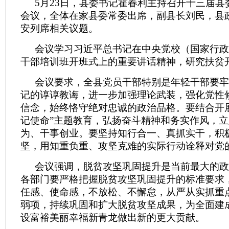
5月23日，县委书记霍春利主持召开十三届县
会议，全体在家县委常委出席，副县长刘民，县
安列席相关议题。
会议学习习近平总书记在中央党校（国家行政
干部培训班开班式上的重要讲话精神，研究扶贫
会议要求，全县党员干部特别是年轻干部要牢
记的谆谆教诲，进一步加强理论武装，强化党性
信念，始终恪守绝对忠诚的政治品格。要结合开
记使命”主题教育，弘扬奋斗精神和务实作风，
为、干事创业。要坚持知行合一、真抓实干，积
坚，用知重负重、攻坚克难的实际行动诠释对党
会议强调，脱贫攻坚巩固提升是当前最大的政
各部门要严格把握脱贫攻坚巩固提升的标准要求
任感、使命感，不放松、不懈怠，从严从实抓重
弱项，持续巩固和扩大脱贫攻坚成果，为全面建
设富裕美丽幸福新青龙做出新的更大贡献。