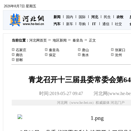
2026年8月7日 星期五
新闻
国内
国际
河北
民生
农牧
汽车
新车
导购
IT
通信
社交
当前位置：
河北网首页
地区新闻
秦皇岛
正文
石家庄
秦皇岛
唐山
张家口
廊坊
保定
衡水
沧州
邯郸
青龙召开十三届县委常委会第6
时间:2019-05-27 09:47
河北网(www.he-bei
河北网（www.he-bei.cn）权威媒体 河北门户