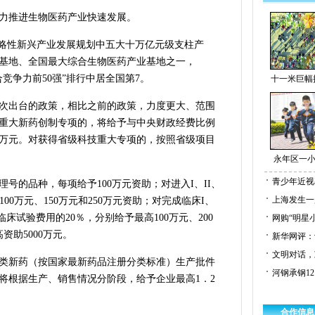
力推进生物医药产业快速发展。
战略性新兴产业发展规划中五大十万亿元级支柱产
基地、全国最大综合生物医药产业基地之一，
合竞争力前50强”排行中居全国第7。
十一米巨幅
次出台的政策，相比之前的政策，力度更大、范围
重大新药创制专项的，将给予与中央财政经费比例
00万元。对获得省级科技重大专项的，按照省级项目
永年区一小
青少年近视
号的品种，每项给予100万元资助；对进入I、II、
上海发生一
00万元、150万元和250万元资助；对完成临床I、
临床试验费用的20％，分别给予最高100万元、200
网购“明星
资助5000万元。
新华网评：
文明对话，
类新药（按国家最新药品注册分类标准）生产批件
河钢承钢1
将根据生产、销售情况分阶段，给予企业最高1．2
合作信息