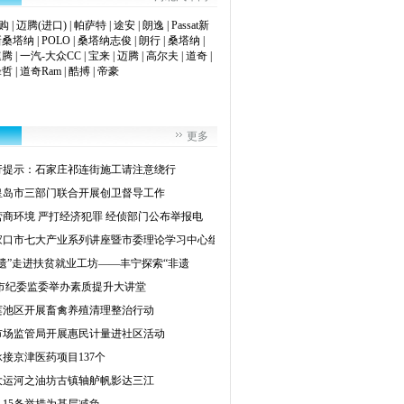
购
|
迈腾(进口)
|
帕萨特
|
途安
|
朗逸
|
Passat新
新桑塔纳
|
POLO
|
桑塔纳志俊
|
朗行
|
桑塔纳
|
速腾
|
一汽-大众CC
|
宝来
|
迈腾
|
高尔夫
|
道奇
|
锋哲
|
道奇Ram
|
酷搏
|
帝豪
更多
行提示：石家庄祁连街施工请注意绕行
皇岛市三部门联合开展创卫督导工作
营商环境 严打经济犯罪 经侦部门公布举报电
家口市七大产业系列讲座暨市委理论学习中心组
非遗”走进扶贫就业工坊——丰宁探索“非遗
市纪委监委举办素质提升大讲堂
莲池区开展畜禽养殖清理整治行动
市场监管局开展惠民计量进社区活动
接京津医药项目137个
大运河之油坊古镇轴舻帆影达三江