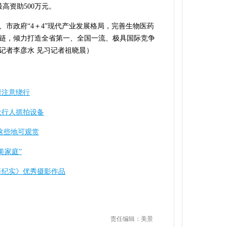
高资助500万元。
、市政府“4＋4”现代产业发展格局，完善生物医药
链，倾力打造全省第一、全国一流、极具国际竞争
记者李彦水 见习记者祖晓晨）
请注意绕行
让行人抓拍设备
这些地可观赏
美家庭”
坚纪实》优秀摄影作品
责任编辑：美景