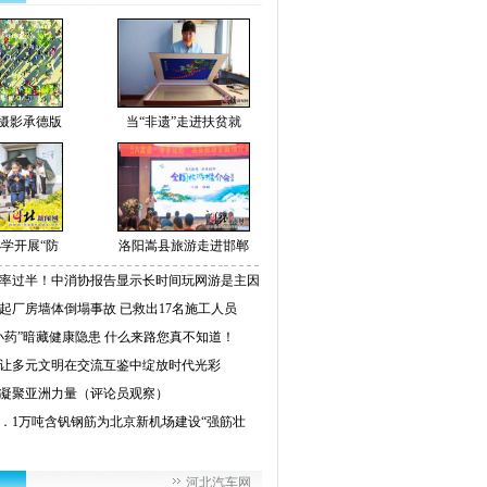
摄影承德版
当“非遗”走进扶贫就
学开展“防
洛阳嵩县旅游走进邯郸
率过半！中消协报告显示长时间玩网游是主因
起厂房墙体倒塌事故 已救出17名施工人员
小药”暗藏健康隐患 什么来路您真不知道！
让多元文明在交流互鉴中绽放时代光彩
凝聚亚洲力量（评论员观察）
2．1万吨含钒钢筋为北京新机场建设“强筋壮
河北汽车网