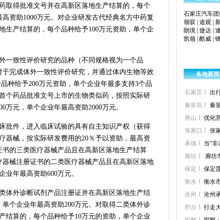
药取得批准文号并在高新区落地生产结算的，每个
石家庄汽车团
最高资助1000万元。对企业研发古代经典名方中药复
领驭
|
途观
|
地生产结算的，每个品种给予100万元资助，单个企
朗境
|
捷达
|
凯领
|
酷威
|
外一致性评价研究的品种（不同规格视为一个品
；对于完成体外一致性评价研究，并通过体内生物等效
各地新闻
品种给予200万元资助，单个企业年最多支持3个品
石家庄
出
首个药品批准文号上市的生物类似药，按照实际研
秦皇岛
秦
00万元，单个企业年最高资助2000万元。
唐山
优化
床批件，进入临床试验的具有自主知识产权（获得
张家口
张
疗器械，按实际研发费用的20％予以资助，最高资
承德
当“
册证书的三类医疗器械产品且在高新区落地生产结算
廊坊
廊坊
医疗器械注册证书的二类医疗器械产品且在高新区落地
保定
保定
企业年最高资助600万元。
衡水
衡水
类体外诊断试剂产品注册证并在高新区落地生产结
沧州
沧州承
，单个企业年最高资助200万元。对取得二类体外诊
邢台
行走
产结算的，每个品种给予10万元的资助，单个企业