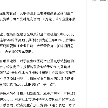
邯郸
邯郸
途配方食品，凡取得注册证书并在高新区落地生产
以资助，每个品种最高资助100万元，单个企业年最
业，在高新区建设区域总部且年纳税额1000万元以
连续5年给予奖励，具体比例为前三年80％，后两年
物医药商贸流通企业扩建生产经营设施，扩建项目总
，给予1000万元资助。
台项目建设，对于在生物医药产业重点领域新建的
台，经认定后，按新购置设备给予50％的采购补
取得药品注册批件或医疗器械注册证且在高新区实施产
（不包含项目用地），按固定资产投入的10％予以资
项目总投资2亿元以上的实行“一事一议”。
进技术的企业租用创新载体、标准厂房的，可连续6
100万元。对承担上市许可持有人委托生产的本区企
予以资助，按委托生产加工费的2％给予资助，每个