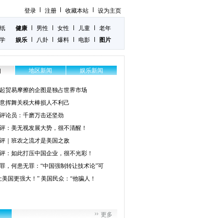
登录
注册
收藏本站
设为主页
纸
健康
男性
女性
儿童
老年
学
娱乐
八卦
爆料
电影
图片
地区新闻
娱乐新闻
闻
起贸易摩擦的企图是独占世界市场
意挥舞关税大棒损人不利己
评论员：千磨万击还坚劲
评：美无视发展大势，很不清醒！
评｜班农之流才是美国之敌
评：如此打压中国企业，很不光彩！
罪，何患无罪：“中国强制转让技术论”可
让美国更强大！” 美国民众：“他骗人！
更多