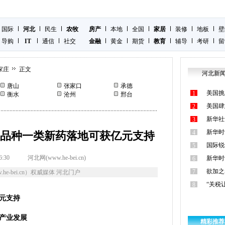
国际
河北
民生
农牧
房产
本地
全国
家居
装修
地板
壁
导购
IT
通信
社交
金融
黄金
期货
教育
辅导
考研
留
家庄
正文
河北新
唐山
张家口
承德
美国挑
1
衡水
沧州
邢台
美国肆
2
新华社
3
新华时
4
品种一类新药落地可获亿元支持
国际锐
5
6:30
河北网(www.he-bei.cn)
新华时
6
欲加之
7
he-bei.cn）权威媒体 河北门户
“关税
8
元支持
产业发展
精彩推荐