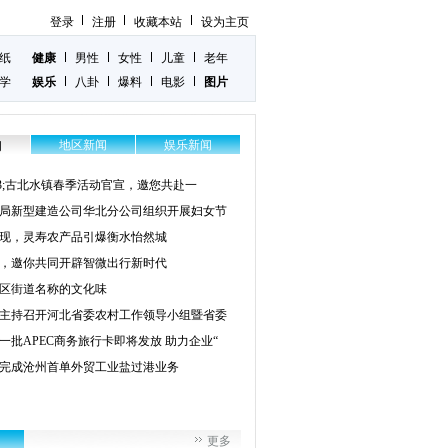
登录
注册
收藏本站
设为主页
纸
健康
男性
女性
儿童
老年
学
娱乐
八卦
爆料
电影
图片
地区新闻
娱乐新闻
闻
203;古北水镇春季活动官宣，邀您共赴一
局新型建造公司华北分公司组织开展妇女节
现，灵寿农产品引爆衡水怡然城
，邀你共同开辟智微出行新时代
区街道名称的文化味
主持召开河北省委农村工作领导小组暨省委
一批APEC商务旅行卡即将发放 助力企业“
完成沧州首单外贸工业盐过港业务
更多