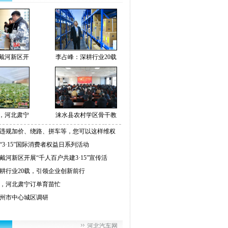
戴河新区开
李占峰：深耕行业20载
，河北肃宁
涞水县农村学区骨干教
违规加价、绕路、拼车等，您可以这样维权
“3·15”国际消费者权益日系列活动
戴河新区开展“千人百户共建3·15”宣传活
耕行业20载，引领企业创新前行
，河北肃宁订单育苗忙
州市中心城区调研
河北汽车网