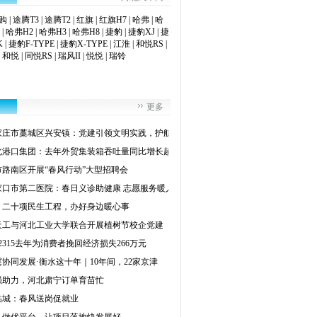
购
|
途腾T3
|
途腾T2
|
红旗
|
红旗H7
|
哈弗
|
哈
|
哈弗H2
|
哈弗H3
|
哈弗H8
|
捷豹
|
捷豹XJ
|
捷
K
|
捷豹F-TYPE
|
捷豹X-TYPE
|
江淮
|
和悦RS
|
|
和悦
|
同悦RS
|
瑞风II
|
悦悦
|
瑞铃
更多
家庄市藁城区兴安镇：党建引领文明实践，护航
北港口集团：去年外贸集装箱吞吐量同比增长超
市路南区开展“春风行动”大型招聘会
家口市第二医院：春日义诊助健康 志愿服务暖人
：二十项民生工程，办好身边暖心事
天工与河北工业大学联合开展植树节校企党建
2315去年为消费者挽回经济损失266万元
协同发展·衡水这十年｜10年间，22家京津
强助力，河北肃宁订单育苗忙
临城：春风送岗促就业