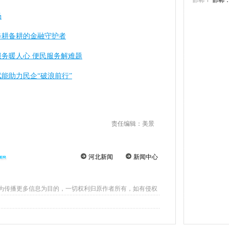
邯郸
邯郸
场
春耕备耕的金融守护者
务暖人心 便民服务解难题
能助力民企“破浪前行”
责任编辑：美景
河北新闻
新闻中心
为传播更多信息为目的，一切权利归原作者所有，如有侵权