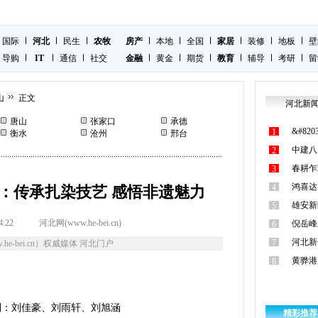
国际
河北
民生
农牧
房产
本地
全国
家居
装修
地板
壁
导购
IT
通信
社交
金融
黄金
期货
教育
辅导
考研
留
山
正文
河北新
唐山
张家口
承德
&#8
1
衡水
沧州
邢台
中建八
2
春耕乍
3
鸿喜达
4
：传承扎染技艺 感悟非遗魅力
雄安新
5
4:22
河北网(www.he-bei.cn)
倪岳峰
6
河北新
7
he-bei.cn）权威媒体 河北门户
黄骅港
8
制：刘佳豪、刘雨轩、刘旭涵
精彩推荐