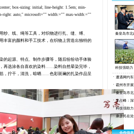
center; box-sizing: initial; line-height: 1.5em; min-
in-right: auto;" microsoft="" width:="" max-width:=""
用纱、线、绳等工具，对织物进行扎、缝、缚、
秦皇岛市北
用丰富的颜料和手工技术，在织物上营造出独特的
染的起源、特点、制作步骤等，随后纷纷动手体验
，再选涂各自喜欢的染料……染料自然晕染完毕，
科技强助力
筋，拧干，清洗，晾晒……色彩斑斓的扎染作品呈
遭遇网约车
霸州市开展
秦皇岛市北
李占峰：深
科技强助力
康彦民在沧
合作信息