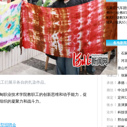
石家庄汽车团
弗H6
|
哈弗H5
豹XF
|
捷豹X
瑞风
|
瑞风S5
各地新闻
石家庄
石
秦皇岛
河
唐山
唐山
张家口
张
职工们展示各自的扎染作品。
承德
承德
廊坊
中冶
甸职业技术学院教职工的创新思维和动手能力，促
保定
定州1
组织的凝聚力和战斗力。
衡水
京津冀
沧州
科技
邢台
邢台
大型招聘会