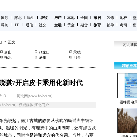
国际
河北
民生
农牧
房产
本地
全国
家居
装修
地板
壁
导购
IT
通信
社交
金融
黄金
期货
教育
辅导
考研
留
山
正文
河北新
唐山
张家口
承德
衡水
沧州
邢台
精彩推荐
锐骐7开启皮卡乘用化新时代
5:13
河北网(www.he-bei.cn)
错峰用电
he-bei.cn）权威媒体 河北门户
阳光说起，丽江古城的静要从傍晚的民谣声中细细
风、温暖的阳光，有理想中的山川湖海，还有那古城
的城市，同时也是诗和远方的代名词。当然，与丽