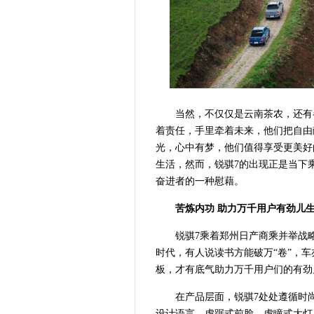
当然，不仅仅是云南茶农，还有
着责任，手里牵着未来，他们把自由
光，心中有梦，他们值得享受更美好
生活，然而，锐骐7的出现正是当下
奋进者的一种慰藉。
苦炼内功 助力万千用户有劲儿
锐骐7乘着郑州日产商乘并举战
时代，有人说读书方能破万“卷”，
板，才有底气助力万千用户们的有劲
在产品层面，锐骐7
处处
遵循时
设计语言，虎踞式前脸、虎瞳式大灯