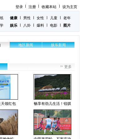
登录
注册
收藏本站
设为主页
纸
健康
男性
女性
儿童
老年
学
娱乐
八卦
爆料
电影
图片
地区新闻
娱乐新闻
闻
更多
天天领红包
畅享有劲儿生活！锐骐