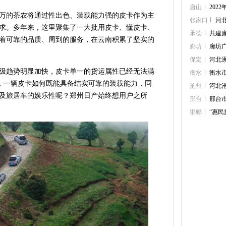
唐山
202
万的茶农将通过性出色、装载能力强的皮卡作为主
张家口
河
求。多年来，这里聚集了一大批用皮卡、懂皮卡、
承德
共建
着可靠的品质、周到的服务，在云南积累了坚实的
廊坊
廊坊广
保定
河北
级趋势明显加快，皮卡单一的货运属性已经无法满
衡水
衡水市
，一辆皮卡如何既能具备结实可靠的装载能力，同
沧州
河北
性及旅居车的娱乐性呢？郑州日产始终想用户之所
邢台
邢台市
邯郸
“惠民