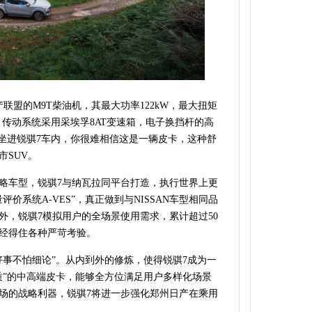
产联盟
的M9T柴油机，其
最大功率122kW，最大扭矩
。传动系统采用
采埃孚8AT变速箱，电子换挡杆的高
眼坐进锐骐7车内，你很难相信这是一辆皮卡，这种舒
市SUV。
略车型，锐骐7与纳瓦拉同平台打造，执行世界上更
价系统A-VES”，真正做到与NISSAN车型相同品
外，锐骐7模拟用户的全场景使用需求，累计超过50
经得住各种严苛考验。
好事不怕细论”。从内到外的修炼，使得锐骐7成为一
质”的中高端皮卡，能够全方位满足用户多样化场景
场的战略利器，锐骐7将进一步强化郑州日产在乘用