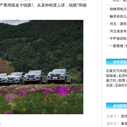
河北：麦
产乘用级皮卡锐骐7。从某种程度上讲，锐骐7和丽
错峰用电天
畅享有劲儿
河北：麦田
河北省发布
中甲第四轮
一图看懂 
合作信息
石家庄汽车团
福瑞迪
|
起亚K
索兰托
|
凯尊
启辰
|
启辰R5
各地新闻
石家庄
抓
秦皇岛
秦
者