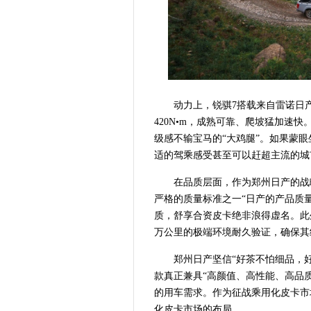
动力上，锐骐7搭载来自
雷诺日
420N•m，成熟可靠、
爬坡猛加速快
级感不输宝马的“大鸡腿”。如果蒙
适的驾乘感受甚至可以赶超主流的城
在品质层面，
作为郑州日产的战
严格的质量标准之一“日产的产品质量评
质，舒享合资皮卡绝非浪得虚名。此
万公里的极端环境耐久验证，确保其
郑州日产坚信“好茶不怕细品，
款真正兼具“高颜值、高性能、高品
的用车需求。作为征战乘用化皮卡市
化皮卡市场的布局。