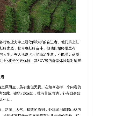
各行各业力争上游敢闯敢拼的奋进者。他们肩上扛
献给家庭，把青春献给奋斗，但他们始终眼里有
的人生。有人说皮卡只能满足生意，不能满足品质
乘用化皮卡的更优解，其SUV级的舒享体验是对这些
生活
略之风而生，虽初生但无畏。在如今这样一个内卷的
车亦如此。锐骐7亦深知，唯有苦炼内功，补齐自身短
儿生活。
尚、动感、大气、精致的原则，
外观采用虎啸山林的
、虎须式雾灯无一不展示着有劲儿皮卡的面貌。猛