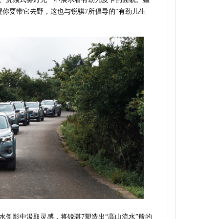
醒你要带它去野，
这也与锐骐7所倡导的“有劲儿生
水倒影中汲取灵感，将锐骐7塑造出“高山流水”般的