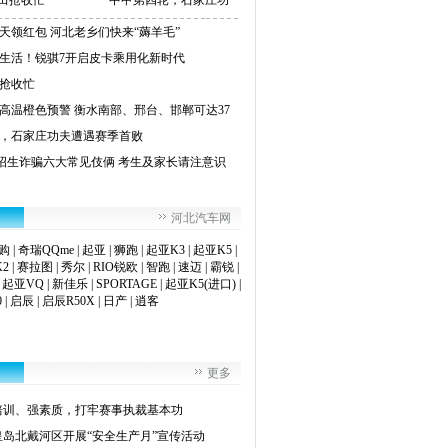
田抢收忙
中甲第四轮，石家庄功
天领红包 河北老乡们快来“薅羊毛”
生活！锐骐7开启皮卡乘用化新时代
抢收忙
高温橙色预警 衡水南部、邢台、邯郸可达37
，石家庄功夫遭遇赛季首败
| 招生诈骗六大常见伎俩 考生及家长请注意识
河北汽车网
购
|
奇瑞QQme
|
起亚
|
狮跑
|
起亚K3
|
起亚K5
|
2
|
赛拉图
|
秀尔
|
RIO锐欧
|
智跑
|
速迈
|
霸锐
|
|
起亚VQ
|
新佳乐
|
SPORTAGE
|
起亚K5(进口)
|
0
|
启辰
|
启辰R50X
|
日产
|
逍客
更多
培训、强素质，打牢赛事执裁基本功
皇岛北戴河区开展“安全生产月”宣传活动