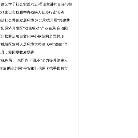
2年建艺学子社会实践 扛起理论宣讲的责任与担
北张家口市残联举办残疾人徒步行走活动
廉洁社会共创发展环境 河北承德开展“共建共
阳经济开发区“双轮驱动”产业布局 启动园
涿州松林店项目文化中心钢结构全面封顶
桃城区农村人居环境大整治 乡村“颜值”再
沧县：校园夏收麦飘香
税务局：“来即办 不说不”全力提升纳税人
旅游 助企纾困”平安银行信用卡携手邯郸市