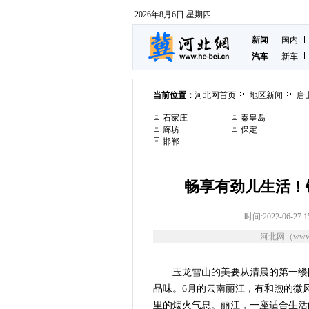
2026年8月6日 星期四
新闻
国内
汽车
新车
当前位置：
河北网首页
地区新闻
唐
石家庄
秦皇岛
廊坊
保定
邯郸
畅享有劲儿生活！
时间:2022-06-27 1
河北网（www.
玉龙雪山的美要从清晨的第一缕
品味。6月的云南丽江，有和煦的微
里的烟火气息。丽江，一座适合生活