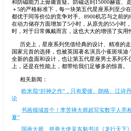
和防磁能力上毋庸置疑。防磁达到15000赫兹、
＋5的严格标准下，每一块第五代星座系列至少
都优于同等价位的竞争对手。8900机芯与之前的88
在动力储存方面增加了5小时，从原先的55小时，
时，对于日常佩戴而言，这也大大的增强了实用
历史上，星座系列凭借经典的设计、精准的走
国家元首的选择，也被英国著名演员小雀斑埃迪
全新的盘面和设计，也让第五代星座男士系列不
上，还是在性能上，都带给我们足够多的惊喜。
相关新闻：
欧米茄“封神之作”，只有爱彼、朗格、江诗
论
书画领域首个！李苦禅大师超写实数字人亮相
夏”
国画大师、慈善大使吴东魁书法《龙行天下》