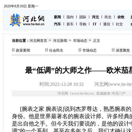
2026年8月10日 星期一
新闻
国内
国际
河北
民生
农牧
汽车
新车
导购
IT
通信
社交
当前位置：
河北网首页
河北新闻
市场动态
正文
政策要闻
社会民生
市场动态
深度聚焦
最“低调”的大师之作——欧米茄
时间:2022-12-28 10:32
河北网(www.he-bei
河北网（www.he-bei.cn）权威媒体 河北门户
[腕表之家 腕表说]说到杰罗尊达，熟悉腕表
身份。他是世界最著名的腕表设计师。许多经典
是出自他之手。但今天我们要说的，是他的设计
调”的一个系列，甚至在多年之后，我们才确认