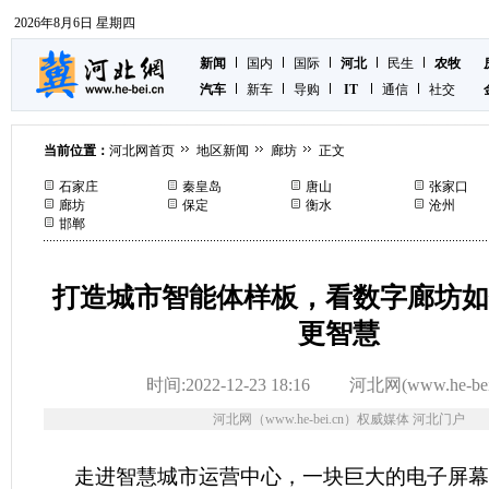
2026年8月6日 星期四
新闻
国内
国际
河北
民生
农牧
汽车
新车
导购
IT
通信
社交
当前位置：
河北网首页
地区新闻
廊坊
正文
石家庄
秦皇岛
唐山
张家口
廊坊
保定
衡水
沧州
邯郸
打造城市智能体样板，看数字廊坊如
更智慧
时间:2022-12-23 18:16
河北网(www.he-bei
河北网（www.he-bei.cn）权威媒体 河北门户
走进智慧城市运营中心，一块巨大的电子屏幕