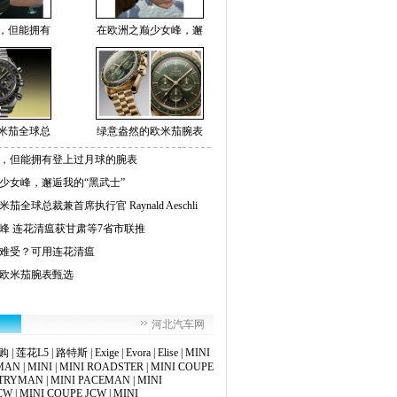
，但能拥有
在欧洲之巅少女峰，邂
米茄全球总
绿意盎然的欧米茄腕表
，但能拥有登上过月球的腕表
少女峰，邂逅我的“黑武士”
全球总裁兼首席执行官 Raynald Aeschli
峰 连花清瘟获甘肃等7省市联推
难受？可用连花清瘟
欧米茄腕表甄选
河北汽车网
购
|
莲花L5
|
路特斯
|
Exige
|
Evora
|
Elise
|
MINI
MAN
|
MINI
|
MINI ROADSTER
|
MINI COUPE
NTRYMAN
|
MINI PACEMAN
|
MINI
CW
|
MINI COUPE JCW
|
MINI