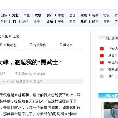
国际
河北
民生
农牧
房产
本地
全国
家居
装修
地板
壁
导购
IT
通信
社交
金融
黄金
期货
教育
辅导
考研
留
会民生
正文
河北新
市场动态
深度聚焦
曝光台
『专访
1
感染甲
2
女峰，邂逅我的“黑武士”
甲流仍
3
在欧洲
4
0:17
河北网(www.he-bei.cn)
登不上
5
he-bei.cn）权威媒体 河北门户
天气也越来越暖和，路上的行人纷纷脱下冬衣，轻
精彩推荐
苞待放，提醒着春天的到来。在这样温暖的季节
，去郊野露营，度过一个愉快的周末。如果这时候
，那就再合适不过了。今天#我的海马周末#特辑