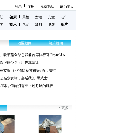
登录
注册
收藏本站
设为主页
纸
健康
男性
女性
儿童
老年
学
娱乐
八卦
爆料
电影
图片
地区新闻
娱乐新闻
闻
』欧米茄全球总裁兼首席执行官 Raynald A
流很难受？可用连花清瘟
在波峰 连花清瘟获甘肃等7省市联推
之巅少女峰，邂逅我的“黑武士”
月球，但能拥有登上过月球的腕表
更多