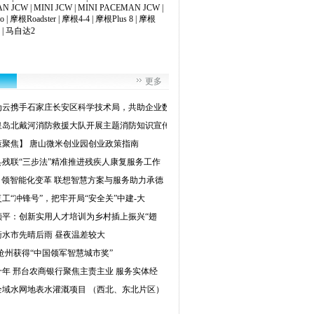
N JCW
|
MINI JCW
|
MINI PACEMAN JCW
|
o
|
摩根Roadster
|
摩根4-4
|
摩根Plus 8
|
摩根
|
马自达2
更多
为云携手石家庄长安区科学技术局，共助企业数
皇岛北戴河消防救援大队开展主题消防知识宣传
策聚焦】 唐山微米创业园创业政策指南
县残联“三步法”精准推进残疾人康复服务工作
T引领智能化变革 联想智慧方案与服务助力承德
工“冲锋号”，把牢开局“安全关”中建-大
顺平：创新实用人才培训为乡村插上振兴“翅
衡水市先晴后雨 昼夜温差较大
沧州获得“中国领军智慧城市奖”
十年 邢台农商银行聚焦主责主业 服务实体经
全域水网地表水灌溉项目 （西北、东北片区）