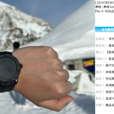
COUNTRYMA
摩根
|
摩根Aer
Plus 4
|
马自达
各地新闻
石家庄
华
秦皇岛
秦
唐山
【政
张家口
蔚
承德
新I
廊坊
吹响复
保定
河北
衡水
本周
沧州
祝贺!
邢台
奋进
邯郸
魏县