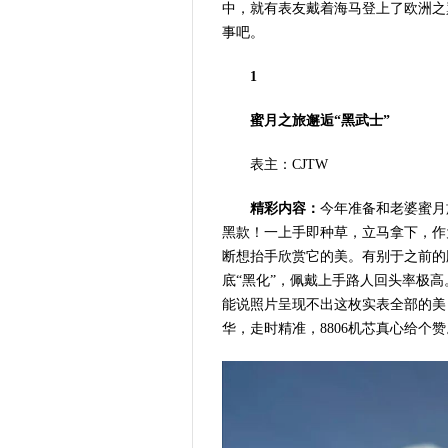
中，就有表友戴着海马登上了欧洲之
事吧。
1
蜜月之旅邂逅“黑武士”
表主：CJTW
精彩内容：
今年准备和老婆蜜月
黑款！一上手即种草，立马拿下，作
断想抬手欣赏它的美。有别于之前的
底“黑化”，佩戴上手路人回头率极
能说照片呈现不出这枚实表全部的美
华，走时精准，8806机芯真心给个赞