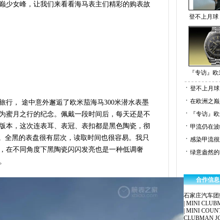
巅少女峰，让我们来看看海马表主们精彩的购表故
登不上月球
『专访』欧
登不上月球
在欧洲之巅
旅行， 途中意外邂逅了欧米茄海马300米潜水表墨
为蜜月之行的纪念。佩戴一段时间后，每天还是不
『专访』欧米茄
版本，这次连表耳、表冠、表扣都是黑色陶瓷，彻
甲流仍在波
高。全黑的表盘很有层次，读取时间也很容易。我只
感染甲流很
，在不同角度下黑陶瓷闪闪发亮也是一种低调奢
绿意盎然的
。
合作信息
石家庄汽车团
|
MINI CLUB
|
MINI COU
CLUBMAN J