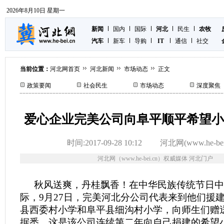
2026年8月10日 星期一
新闻
国内
国际
河北
民生
农牧
汽车
新车
导购
IT
通信
社交
当前位置：
河北网首页
河北新闻
市场动态
正文
政策要闻
社会民生
市场动态
深度聚焦
爱心企业完美公司向阜平顺平希望小
时间:2017-09-28 10:12
河北网(www.he-bei
河北网（www.he-bei.cn）权威媒体 河北门户
秋风送爽，丹桂飘香！在中华民族传统节日中
际，9月27日，完美河北分公司代表来到他们援
县西委村小学和阜平县细沟村小学，向师生们赠
据悉，这是该公司连续第二年向自己捐建的希望