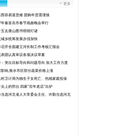
更多
东西容易退货难 团购年货需谨慎
017年秦皇岛市春节戏曲晚会举行
十五去唐山图书馆猜灯谜
北城乡统筹发展步伐加快
市召开全面建立河长制工作考核汇报会
代表团认真审议各项决议草案
岭：突出目标导向和问题导向 加大工作力度
雪影响,衡水市区部分蔬菜价格上涨
孟村卫计局为独生子女死亡、伤残家庭投保
尖上的邢台 四家“百年老店”出炉
峰当选河北省人大常委会主任、许勤当选河北