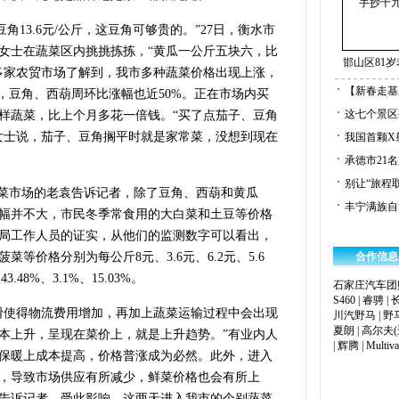
豆角13.6元/公斤，这豆角可够贵的。”27日，衡水市
女士在蔬菜区内挑挑拣拣，“黄瓜一公斤五块六，比
邯山区81
多家农贸市场了解到，我市多种蔬菜价格出现上涨，
【新春走基
，豆角、西葫周环比涨幅也近50%。正在市场内买
这七个景区
样蔬菜，比上个月多花一倍钱。“买了点茄子、豆角
张女士说，茄子、豆角搁平时就是家常菜，没想到现在
我国首颗X
承德市21
别让“旅程
路菜市场的老袁告诉记者，除了豆角、西葫和黄瓜
丰宁满族自
幅并不大，市民冬季常食用的大白菜和土豆等价格
局工作人员的证实，从他们的监测数字可以看出，
等价格分别为每公斤8元、3.6元、6.2元、5.6
合作信息
48%、3.1%、15.03%。
石家庄汽车团
S460
|
睿骋
|
滑使得物流费用增加，再加上蔬菜运输过程中会出现
川汽野马
|
野马
夏朗
|
高尔夫(
本上升，呈现在菜价上，就是上升趋势。”有业内人
|
辉腾
|
Multiv
保暖上成本提高，价格普涨成为必然。此外，进入
，导致市场供应有所减少，鲜菜价格也会有所上
告诉记者，受此影响，这两天进入我市的个别蔬菜