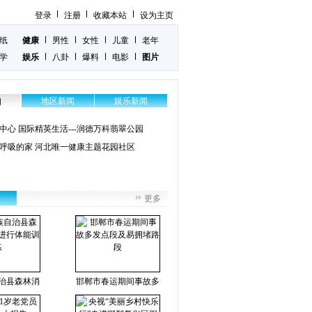
登录
注册
收藏本站
设为主页
纸
健康
男性
女性
儿童
老年
学
娱乐
八卦
爆料
电影
图片
地区新闻
娱乐新闻
闻
中心 国际精英生活---润德万科翡翠公园
呼吸的家 河北唯一健康主题花园社区
更多
治县森林消
邯郸市春运期间事故多