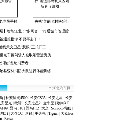
岁老党员手抄
央视“美丽乡村快乐行
层】智能江北：“多网合一”打通城市管理脉
被通报批评 不要再去了！
射线天文卫星“慧眼”正式开工
名重点车辆驾驶人被取消营运资质
取消险”忽悠消费者
治县森林消防大队进行体能训练
河北汽车网
购
|
长安星光4500
|
长安CS35
|
长安之星
|
长安
长安星光
|
欧诺
|
长安之星2
|
金牛星
|
致尚XT
|
F99
|
野马F10
|
野马F12
|
大众
|
Scirocco尚酷
|
进口)
|
大众CC
|
途锐
|
甲壳虫
|
Tiguan
|
大众Eos
an
|
Passat