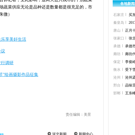
各地新闻
场蔬菜供应无论是品种还是数量都是很充足的，市
朱微）
石家庄
买
秦皇岛
2
唐山
正月
张家口
张
姓乐享美好生活
承德
承德
会议
廊坊
廊坊
保定
李俊
进行调研
衡水
受下
春节”绘画摄影作品征集
沧州
沧州
邢台
品味舌
邯郸
王东
责任编辑：美景
河北新闻
新闻中心