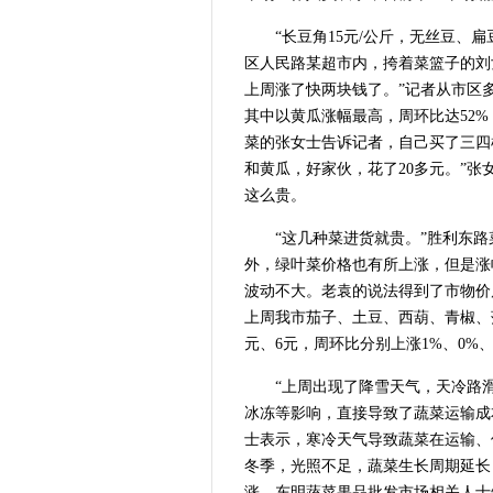
“长豆角15元/公斤，无丝豆、扁
区人民路某超市内，挎着菜篮子的刘
上周涨了快两块钱了。”记者从市区
其中以黄瓜涨幅最高，周环比达52%
菜的张女士告诉记者，自己买了三四
和黄瓜，好家伙，花了20多元。”
这么贵。
“这几种菜进货就贵。”胜利东
外，绿叶菜价格也有所上涨，但是涨
波动不大。老袁的说法得到了市物价
上周我市茄子、土豆、西葫、青椒、菠菜
元、6元，周环比分别上涨1%、0%、43.
“上周出现了降雪天气，天冷路
冰冻等影响，直接导致了蔬菜运输成
士表示，寒冷天气导致蔬菜在运输、
冬季，光照不足，蔬菜生长周期延长
涨。东明蔬菜果品批发市场相关人士