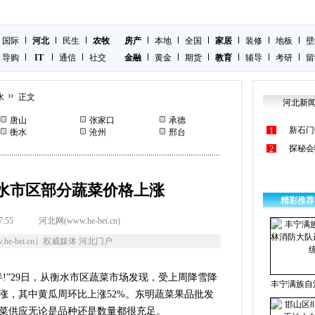
国际
河北
民生
农牧
房产
本地
全国
家居
装修
地板
壁
导购
IT
通信
社交
金融
黄金
期货
教育
辅导
考研
留
水
正文
河北新
唐山
张家口
承德
新石门
1
衡水
沧州
邢台
探秘会
2
衡水市区部分蔬菜价格上涨
精彩推荐
7:55
河北网(www.he-bei.cn)
he-bei.cn）权威媒体 河北门户
!”29日，从衡水市区蔬菜市场发现，受上周降雪降
丰宁满族自
涨，其中黄瓜周环比上涨52%。东明蔬菜果品批发
菜供应无论是品种还是数量都很充足。