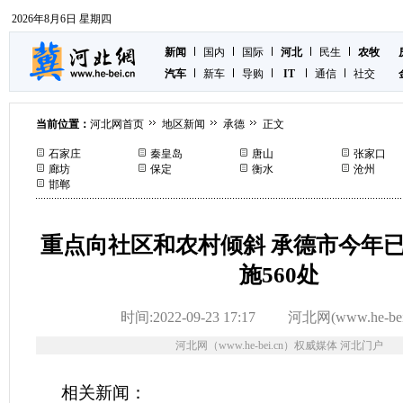
2026年8月6日 星期四
新闻
国内
国际
河北
民生
农牧
汽车
新车
导购
IT
通信
社交
当前位置：
河北网首页
地区新闻
承德
正文
石家庄
秦皇岛
唐山
张家口
廊坊
保定
衡水
沧州
邯郸
重点向社区和农村倾斜 承德市今年
施560处
时间:2022-09-23 17:17
河北网(www.he-bei
河北网（www.he-bei.cn）权威媒体 河北门户
相关新闻：