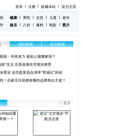
登录
注册
收藏本站
设为主页
纸
健康
男性
女性
儿童
老年
学
娱乐
八卦
爆料
电影
图片
地区新闻
娱乐新闻
闻
前线：年终发力 精装公寓哪家强？
蜗居”生活 庄里改善住宅项目推荐
乡置业 这些盘更适合演绎“双城记”的你
到！石家庄目前都有哪些品牌房企大佬？
更多