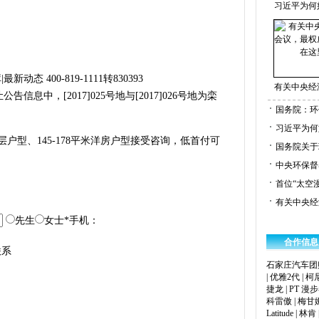
习近平为何
|最新动态
400-819-1111转830393
有关中央经
信息中，[2017]025号地与[2017]026号地为栾
国务院：环
习近平为何
高层户型、145-178平米洋房户型接受咨询，低首付可
国务院关于
中央环保督
首位“太空
有关中央经
先生
女士
*
手机：
合作信息
联系
石家庄汽车团
|
优雅2代
|
柯
捷龙
|
PT 漫
科雷傲
|
梅甘
Latitude
|
林肯