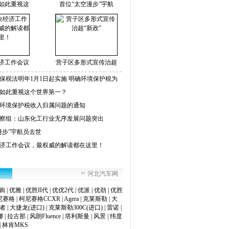
如此重视这
首位“太空漫步”宇航
济工作会议
营子区多形式宣传治超
保税法明年1月1日起实施 明确环境保护税为
如此重视这个世界第一？
环境保护税收入归属问题的通知
察组：山东化工行业无序发展问题突出
漫步”宇航员去世
济工作会议，最权威的解读都在这里！
河北汽车网
购
|
优雅
|
优胜II代
|
优优2代
|
优派
|
优劲
|
优胜
尼赛格
|
柯尼赛格CCXR
|
Agera
|
克莱斯勒
|
大
步者
|
大捷龙(进口)
|
克莱斯勒300C(进口)
|
雷诺
|
娜
|
拉古那
|
风朗Fluence
|
塔利斯曼
|
风景
|
纬度
|
林肯MKS