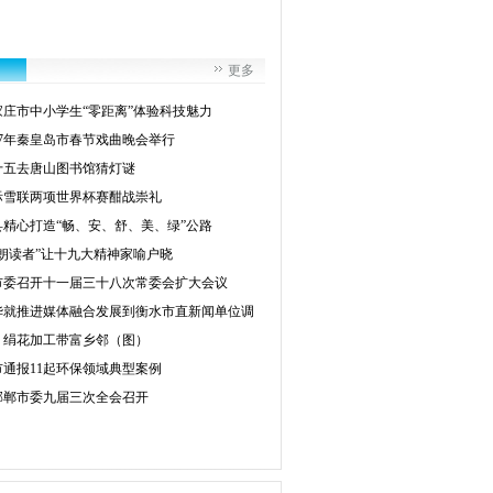
更多
家庄市中小学生“零距离”体验科技魅力
017年秦皇岛市春节戏曲晚会举行
十五去唐山图书馆猜灯谜
际雪联两项世界杯赛酣战崇礼
县精心打造“畅、安、舒、美、绿”公路
“朗读者”让十九大精神家喻户晓
市委召开十一届三十八次常委会扩大会议
华就推进媒体融合发展到衡水市直新闻单位调
：绢花加工带富乡邻（图）
市通报11起环保领域典型案例
邯郸市委九届三次全会召开