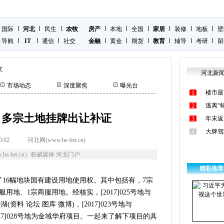
国际
河北
民生
农牧
房产
本地
全国
家居
装修
地板
壁
导购
IT
通信
社交
金融
黄金
期货
教育
辅导
考研
留
文
河北新
市场动态
深度聚焦
曝光台
楼市最
1
逃离“
2
 多宗土地挂牌出让补证
年末返
3
大牌驾
4
0:02
河北网(www.he-bei.cn)
he-bei.cn）权威媒体 河北门户
精彩推荐
了16幅地块国有建设用地使用权。其中包括有，7宗
用地、1宗商服用地。经核实，[2017]025号地与
(资料 论坛 图库 微博)，[2017]023号地与
2017]028号地为金域华府项目。一起来了解下项目的具