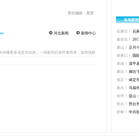
责任编辑：美景
各地新闻
石家庄
石
河北新闻
新闻中心
秦皇岛
2
唐山
正月
为传播更多信息为目的，一切权利归原作者所有，如有侵权
张家口
国
承德
滦平
廊坊
廊坊
保定
保定
衡水
马福
沧州
盐山
邢台
邢台
邯郸
中共