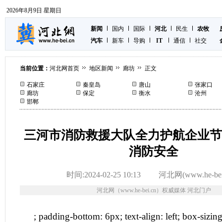
2026年8月9日 星期日
新闻
国内
国际
河北
民生
农牧
汽车
新车
导购
IT
通信
社交
当前位置：
河北网首页
地区新闻
廊坊
正文
石家庄
秦皇岛
唐山
张家口
廊坊
保定
衡水
沧州
邯郸
三河市消防救援大队全力护航企业节
消防安全
时间:2024-02-25 10:13
河北网(www.he-bei
河北网（www.he-bei.cn）权威媒体 河北门户
; padding-bottom: 6px; text-align: left; box-sizing: 