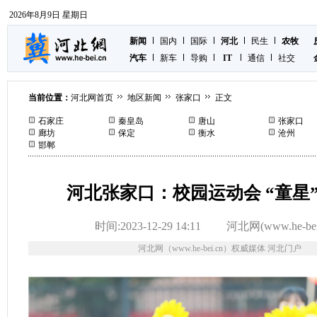
2026年8月9日 星期日
新闻
国内
国际
河北
民生
农牧
汽车
新车
导购
IT
通信
社交
当前位置：
河北网首页
地区新闻
张家口
正文
石家庄
秦皇岛
唐山
张家口
廊坊
保定
衡水
沧州
邯郸
河北张家口：校园运动会 “童星
时间:2023-12-29 14:11
河北网(www.he-bei
河北网（www.he-bei.cn）权威媒体 河北门户