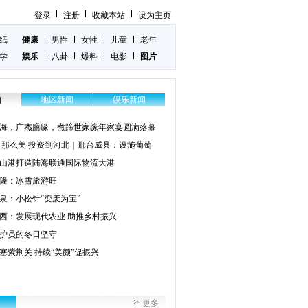
登录
注册
收藏本站
设为主页
纸
健康
男性
女性
儿童
老年
学
娱乐
八卦
爆料
电影
图片
地区新闻
娱乐新闻
闻
海，广杰膳缘，煮蹄世家缘年家宴圆满落幕
 那么美 投资到河北｜邢台威县：设施葡萄
山港打造陆海联通国际物流大港
隆：冰雪旅游旺
泉：小松针“变废为宝”
西：发展现代农业 助推乡村振兴
护员的冬日坚守
塞紫荆关 持续“美颜”促振兴
更多