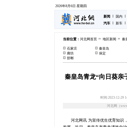
2026年8月6日 星期四
新闻
国内
汽车
新车
当前位置：
河北网首页
地区新闻
秦
石家庄
秦皇岛
廊坊
保定
邯郸
秦皇岛青龙“向日葵亲
时间:2023-12-29 1
河北网（www.
河北网讯 为宣传优生优育知识