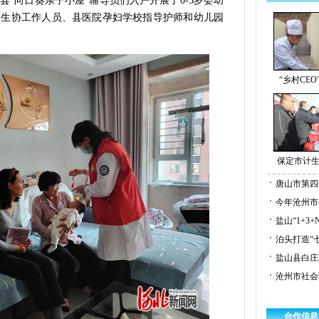
“向日葵亲子小屋”辅导员们入户开展了0-3岁婴幼
计生协工作人员、县医院孕妇学校指导护师和幼儿园
“乡村CE
保定市计生
唐山市第四
今年沧州市
盐山“1+3
泊头打造“
盐山县白庄
沧州市社会
合作信息