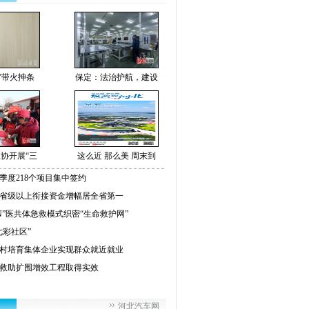
O”带火抻条
保定：法治护航，建设
协开展“三
这么近 那么美 周末到
季度218个项目集中签约
省级以上衔接资金增幅居全省第一
+N”医共体急救模式织密“生命救护网”
七彩社区”
村培育集体企业实现群众就近就业
救助扩围增效工程取得实效
河北汽车网