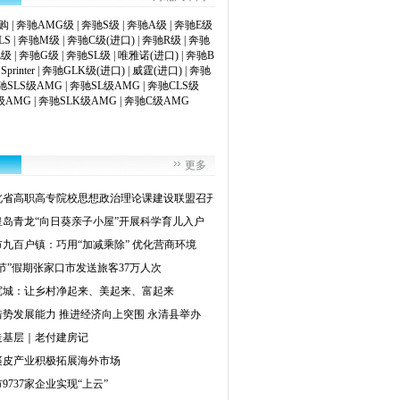
购
|
奔驰AMG级
|
奔驰S级
|
奔驰A级
|
奔驰E级
LS
|
奔驰M级
|
奔驰C级(进口)
|
奔驰R级
|
奔驰
L级
|
奔驰G级
|
奔驰SL级
|
唯雅诺(进口)
|
奔驰B
|
Sprinter
|
奔驰GLK级(进口)
|
威霆(进口)
|
奔驰
驰SLS级AMG
|
奔驰SL级AMG
|
奔驰CLS级
级AMG
|
奔驰SLK级AMG
|
奔驰C级AMG
更多
北省高职高专院校思想政治理论课建设联盟召开
皇岛青龙“向日葵亲子小屋”开展科学育儿入户
九百户镇：巧用“加减乘除” 优化营商环境
双节”假期张家口市发送旅客37万人次
宽城：让乡村净起来、美起来、富起来
借势发展能力 推进经济向上突围 永清县举办
走基层｜老付建房记
裘皮产业积极拓展海外市场
9737家企业实现“上云”