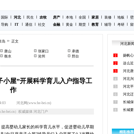
国际
河北
民生
农牧
房产
本地
全国
家居
装修
地板
壁
导购
IT
通信
社交
金融
黄金
期货
教育
辅导
考研
留
皇岛
正文
河北新
唐山
张家口
承德
扬帆心
1
衡水
沧州
邢台
这么近
2
河北唐
3
河北兴
4
子小屋”开展科学育儿入户指导工
河北平
5
作
河北迁
6
长城保
7
4:03
河北网(www.he-bei.cn)
长城要
8
he-bei.cn）权威媒体 河北门户
，提高婴幼儿家长的科学育儿水平，促进婴幼儿早期
精彩推荐