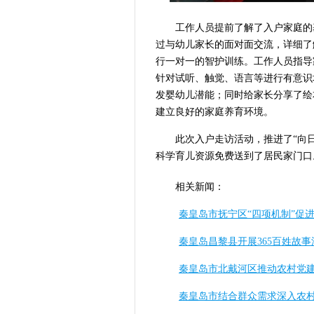
工
作人员提前了解了入户家庭的
过与幼儿家长的面对面交流，详细了
行一对一的智护训练。工作人员指导
针对试听、触觉、语言等进行有意识
发婴幼儿潜能；同时给家长分享了绘
建立良好的家庭养育环境。
此次入户走访活动，推进了“向
科学育儿资源免费送到了居民家门口
相关新闻：
秦皇岛市抚宁区“四项机制”促
秦皇岛昌黎县开展365百姓故
秦皇岛市北戴河区推动农村党
秦皇岛市结合群众需求深入农