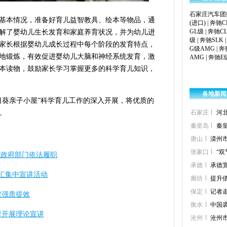
石家庄汽车团
基本情况，准备好育儿益智教具、绘本等物品，通
(进口)
|
奔驰C
GL级
|
奔驰C
解了婴幼儿生长发育和家庭养育状况，并为幼儿进
级
|
奔驰SLK
家长根据婴幼儿成长过程中每个阶段的发育特点，
G级AMG
|
奔
地锻炼，有效促进婴幼儿大脑和神经系统发育，激
AMG
|
奔驰E
本读物，鼓励家长学习掌握更多的科学育儿知识，
各地新闻
日葵亲子小屋”科学育儿工作的深入开展，将优质的
。
石家庄
河
秦皇岛
秦
唐山
滦州市
张家口
“
进政府部门依法履职
承德
承德
事汇集中宣讲活动
廊坊
提升
保定
记者
建强质提效
衡水
中国
村开展理论宣讲
沧州
沧州市