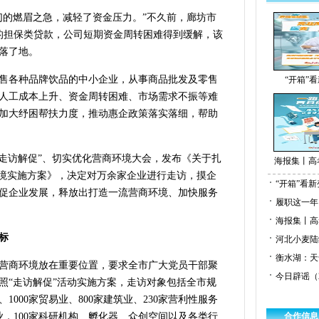
们的燃眉之急，减轻了资金压力。”不久前，廊坊市
元的担保类贷款，公司短期资金周转困难得到缓解，该
落了地。
售各种品牌饮品的中小企业，从事商品批发及零售
“开箱”看
人工成本上升、资金周转困难、市场需求不振等难
加大纾困帮扶力度，推动惠企政策落实落细，帮助
“走访解促”、切实优化营商环境大会，发布《关于扎
海报集丨高
环境实施方案》，决定对万余家企业进行走访，摸企
“开箱”看新
促企业发展，释放出打造一流营商环境、加快服务
履职这一年
海报集丨高
标
河北小麦陆
衡水湖：天
营商环境放在重要位置，要求全市广大党员干部聚
今日辟谣（2
照“走访解促”活动实施方案，走访对象包括全市规
1000家贸易业、800家建筑业、230家营利性服务
业，100家科研机构、孵化器、众创空间以及各类行
合作信息