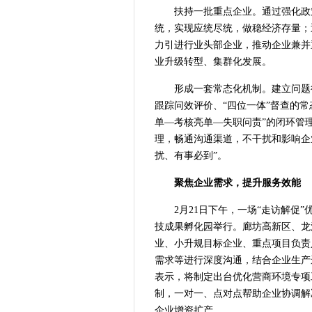
扶持一批重点企业。通过强化政
统，实现应统尽统，做稳经济存量；
力引进行业头部企业，推动企业兼并
业升级转型、集群化发展。
形成一套常态化机制。建立问题
跟踪问效评价、“四位一体”督查的
单—考核亮单—失职问责”的闭环管
理，畅通沟通渠道，不干扰和影响企
扰、有事必到”。
聚焦企业需求，提升服务效能
2月21日下午，一场“走访解促
技成果孵化园举行。廊坊高新区、龙河
业、小升规目标企业、重点项目负责
需求等进行深度沟通，结合企业生产
表示，将制定出台优化营商环境专项
制，一对一、点对点帮助企业协调解
企业增资扩产。