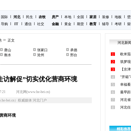
国际
河北
民生
农牧
房产
本地
全国
家居
装修
地板
壁
导购
IT
通信
社交
金融
黄金
期货
教育
辅导
考研
留
坊
正文
河北新
唐山
张家口
承德
欧米茄
1
衡水
沧州
邢台
筑梦现
2
【京津
3
“开箱
4
走访解促”切实优化营商环境
幸福看
5
7:21
河北网(www.he-bei.cn)
最早距
6
河北省
7
he-bei.cn）权威媒体 河北门户
河北任
8
化营商环境
精彩推荐