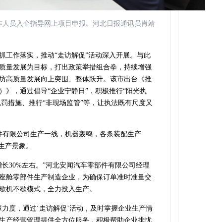
工作人员入企指导网上项目申报。河北日报通讯员肖靖
抓工作落实，推动“走访解促”活动深入开展。与此
质量发展为目标，打出政策举措组合拳，持续增强
坊高质量发展向上突围、整体跃升。该市出台《推
）》，通过倡导“企业宁静日”，积极推行“阳光执
免罚措施、推行“非现场监管”等，让执法既有尺度又
部件有限公司生产一线，机器轰鸣，各条装配生产
生产景象。
比增长30%左右。”河北安闻汽车零部件有限公司经理
座舱零部件生产制造企业，为确保订单准时准量交
歇机不歇模式，全力投入生产。
障力度，通过‘走访解促’活动，及时掌握企业生产情
生产经营管理提供全方位服务，积极帮助企业排忧