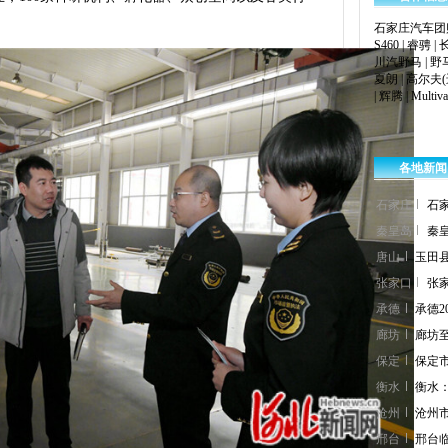
石家庄汽车团
S460
|
睿骋
|
川汽野马
|
野马
夏朗
|
高尔夫(
|
辉腾
|
Multiv
各地新闻
石家庄
石
秦皇岛
秦
唐山
玉田
张家口
张
承德
承德
廊坊
廊坊
保定
保定
衡水
衡水
沧州
沧州
邢台
邢台