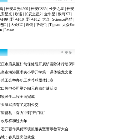
购
|
长安星光4500
|
长安CS35
|
长安之星
|
长安
长安星光
|
欧诺
|
长安之星2
|
金牛星
|
致尚XT
|
F99
|
野马F10
|
野马F12
|
大众
|
Scirocco尚酷
|
进口)
|
大众CC
|
途锐
|
甲壳虫
|
Tiguan
|
大众Eos
an
|
Passat
更多
家庄市鹿泉区妇幼保健院开展铲雪除冰行动保障
皇岛市海港区求实小学开学第一课体验龙文化
县总工会举办职工乒乓球团体比赛
家口热电公司举办闹元宵猜灯谜活动
20项民生工程全面完成
至天津武清有了定制公交
市望都县：奋力冲刺“开门红”
：欢乐祥和过大年
市召开强作风优环境抓落实暨警示教育大会
临城：春风送岗促就业