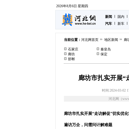
2026年8月6日 星期四
新闻
国内
汽车
新车
当前位置：
河北网首页
地区新闻
廊
石家庄
秦皇岛
廊坊
保定
邯郸
廊坊市扎实开展“
时间:2024-03-02 1
河北网（www.
廊坊市扎实开展“走访解促”切实优
遍访万企，问需问计解难题