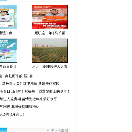
新变 | 奔
履职这一年 | 马长翟
考百日倒计
河北小麦陆续进入返青
变 | 奔赴而来的“医”靠
 | 马长翟：关注环卫群体 共建美丽家园
考百日倒计时！祝福每一位逐梦而上的少年！
续进入返青期 苗情为近年来最好水平
气回暖 北归候鸟陆续抵达
024年2月28日）
河北汽车网