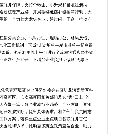
策服务保障，支持个转企、小升规和当地注册纳
通过梳理产业链，开展强链延链补链招商行动，大
重组，全力壮大龙头企业；通过问计于企，推动产
征集分类交办、限时办理、现场办公、结果反馈、
常态化工作机制，形成“走访填单—精准派单—督查跟
理体系。充分利用线上平台进行全流程沟通和督办管
业正常生产经营，不增加企业负担，做到“无事不
”优化营商环境暨企业供需对接会在廊坊龙河高新区科
高新区、安次高新园相关部门及164家“四上”企
人齐聚一堂，各企业就行业趋势、产业发展、资源
运营发展实际，提出具体诉求。相关部门负责同志
工作方案，落实重点企业重点项目包联服务责任
决困难和诉求，推动更多惠企政策直达企业，助力