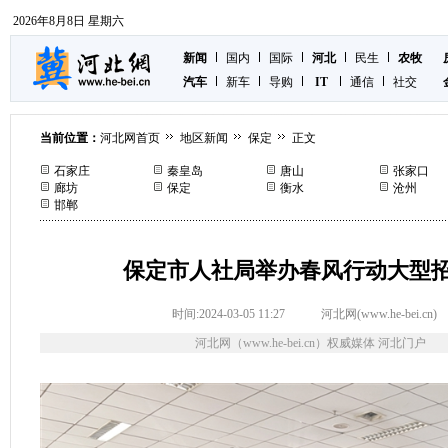
2026年8月8日 星期六
新闻
国内
国际
河北
民生
农牧
汽车
新车
导购
IT
通信
社交
当前位置：
河北网首页
地区新闻
保定
正文
石家庄
秦皇岛
唐山
张家口
廊坊
保定
衡水
沧州
邯郸
保定市人社局举办春风行动大型
时间:2024-03-05 11:27
河北网(www.he-bei.cn)
河北网（www.he-bei.cn）权威媒体 河北门户