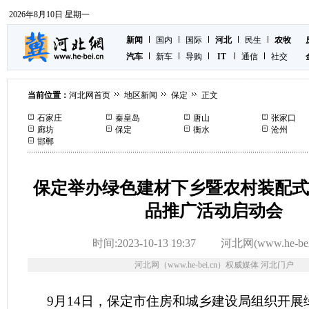
2026年8月10日 星期一
新闻
国内
国际
河北
民生
农牧
汽车
新车
导购
IT
通信
社交
当前位置：
河北网首页
地区新闻
保定
正文
石家庄
秦皇岛
唐山
张家口
廊坊
保定
衡水
沧州
邯郸
保定举办绿色建材下乡暨农村装配式
品推广活动启动会
时间:2023-10-13 19:37
河北网(www.he-bei
河北网（www.he-bei.cn）权威媒体 河北门户
9月14日，保定市住房和城乡建设局组织开展