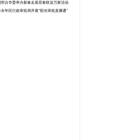
团邢台市委举办新春走基层春联送万家活动
市永年区行政审批局开展“阳光审批直播通”