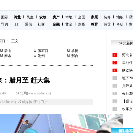
国际
河北
民生
农牧
房产
本地
全国
家居
装修
地板
壁
导购
IT
通信
社交
金融
黄金
期货
教育
辅导
考研
留
家口
正文
河北新
唐山
张家口
承德
河北省
1
衡水
沧州
邢台
局地伴
2
纵览快
3
地下2
4
来：腊月至 赶大集
井陉县
5
9:48
河北网(www.he-bei.cn)
夜行3
6
【强信
7
he-bei.cn）权威媒体 河北门户
欢乐京
8
精彩推荐