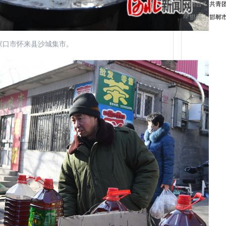
邢台
共青
邯郸
邯郸
家口市怀来县沙城集市。