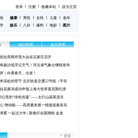
登录
注册
收藏本站
设为主页
纸
健康
男性
女性
儿童
老年
学
娱乐
八卦
爆料
电影
图片
地区新闻
娱乐新闻
闻
优化营商环境大会在石家庄召开
有扬沙或浮尘天气！河北省气象台继续发布
评｜向着春天，出发！
0米深处的坚守 北京轨道交通22号线（平谷
拉花展演成功申报上海大世界基尼斯纪录
00公里的“绿色传递”——太行山蔬菜进京
心 增动能——高质量发展一线报道秦皇岛
津冀 一起过大年 | 新春灯会国潮热 金龙
更多