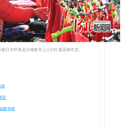
省张家口市怀来县沙城集市上人们忙着采购年货。
军
书馆
景区
级图书馆