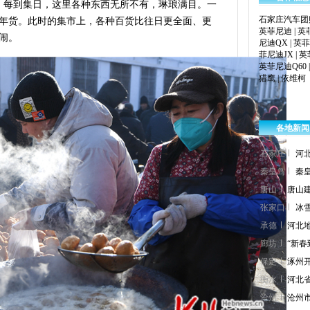
。每到集日，这里各种东西无所不有，琳琅满目。一
石家庄汽车团
年货。此时的集市上，各种百货比往日更全面、更
英菲尼迪
|
英
闹。
尼迪QX
|
英菲
菲尼迪JX
|
英
英菲尼迪Q60
猎鹰
|
依维柯
各地新闻
石家庄
河
秦皇岛
秦
唐山
唐山
张家口
冰
承德
河北地
廊坊
“新春
保定
涿州
衡水
河北省
沧州
沧州