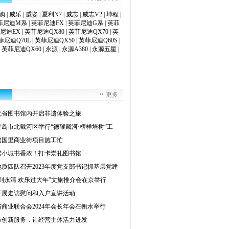
购
|
威乐
|
威姿
|
夏利N7
|
威志
|
威志V2
|
坤程
|
菲尼迪M系
|
英菲尼迪FX
|
英菲尼迪G系
|
英菲
尼迪EX
|
英菲尼迪QX80
|
英菲尼迪QX70
|
英
菲尼迪Q70L
|
英菲尼迪QX50
|
英菲尼迪Q60S
|
|
英菲尼迪QX60
|
永源
|
永源A380
|
永源五星
|
更多
北省图书馆内开启非遗体验之旅
皇岛市北戴河区举行“德耀戴河·榜样培树”工
建国里商业街项目施工忙
雪小城书香浓！打卡崇礼图书馆
质四队召开2023年度党支部书记抓基层党建
到永清 欢乐过大年”文旅推介会在京举行
开展走访慰问和入户宣讲活动
商业联合会2024年会长年会在衡水举行
市创新服务，让经营主体活力迸发