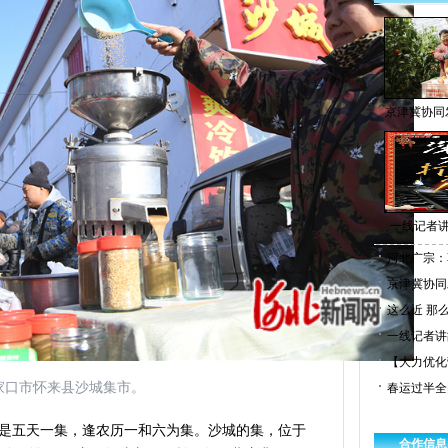
京津冀协同
一线记者讲故
河北广宗：
京津冀协同
这么近 那
一线记者讲故
【大力优化
家口市怀来县沙城集市。
春运过半全
是五天一集，逢农历一和六为集。沙城的集，位于
合作信息